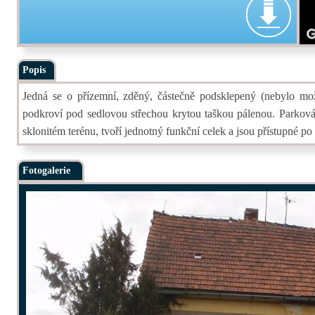
Popis
Jedná se o přízemní, zděný, částečně podsklepený (nebylo mo
podkroví pod sedlovou střechou krytou taškou pálenou. Parkov
sklonitém terénu, tvoří jednotný funkční celek a jsou přístupné p
Fotogalerie