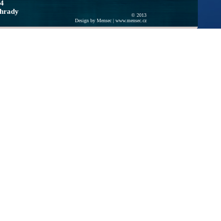
/4
ohrady
© 2013
Design by Mensec |
www.mensec.cz