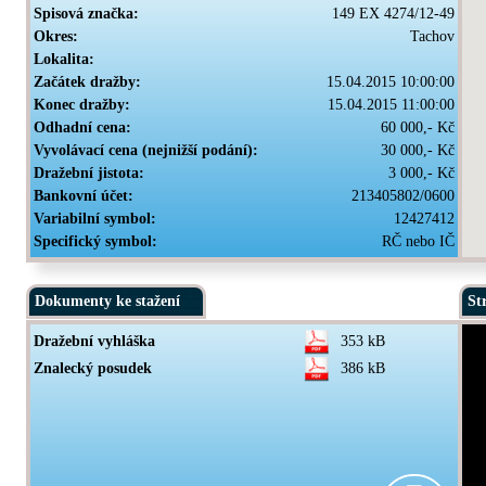
Spisová značka:
149 EX 4274/12-49
Okres:
Tachov
Lokalita:
Začátek dražby:
15.04.2015 10:00:00
Konec dražby:
15.04.2015 11:00:00
Odhadní cena:
60 000,- Kč
Vyvolávací cena (nejnižší podání):
30 000,- Kč
Dražební jistota:
3 000,- Kč
Bankovní účet:
213405802/0600
Variabilní symbol:
12427412
Specifický symbol:
RČ nebo IČ
Dokumenty ke stažení
St
Dražební vyhláška
353 kB
Znalecký posudek
386 kB