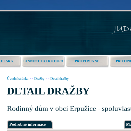
 DESKA
ČINNOST EXEKUTORA
PRO POVINNÉ
PRO OP
Úvodní stránka
>>
Dražby
>>
Detail dražby
DETAIL DRAŽBY
Rodinný dům v obci Erpužice - spoluvlast
Podrobné informace
Ma