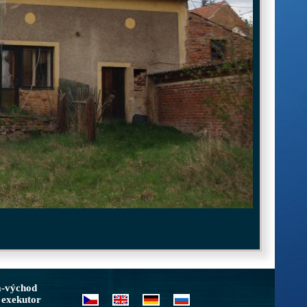
a-východ
 exekutor