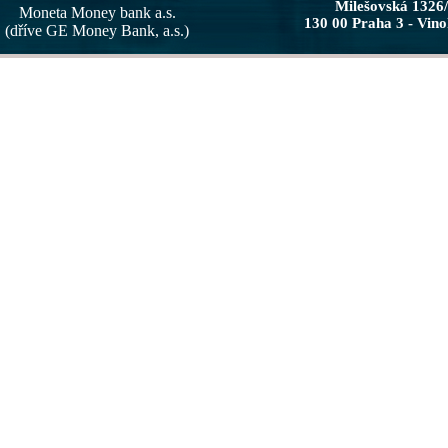
Milešovská 1326
Moneta Money bank a.s.
130 00 Praha 3 - Vin
(dříve GE Money Bank, a.s.)