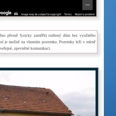
Image may be subject to copyright
Terms
Report a problem
žno přesně fyzicky zaměřit) rodinný dům bez využitého
ání je možné na vlastním pozemku. Pozemky leží v mírně
o veřejné, zpevněné komunikaci.