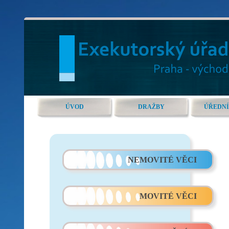
ÚVOD
DRAŽBY
ÚŘEDNÍ
NEMOVITÉ VĚCI
MOVITÉ VĚCI