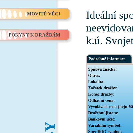
Ideální sp
MOVITÉ VĚCI
neevidovan
POKYNY K DRAŽBÁM
k.ú. Svoje
Podrobné informace
Spisová značka:
Okres:
Lokalita:
Začátek dražby:
Konec dražby:
Odhadní cena:
Vyvolávací cena (nejnižš
Dražební jistota:
Bankovní účet:
Variabilní symbol:
Specifický symbol: