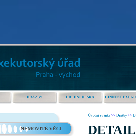
DRAŽBY
ÚŘEDNÍ DESKA
ČINNOST EXEK
Úvodní stránka
>>
Dražby
>>
De
DETAIL
NEMOVITÉ VĚCI