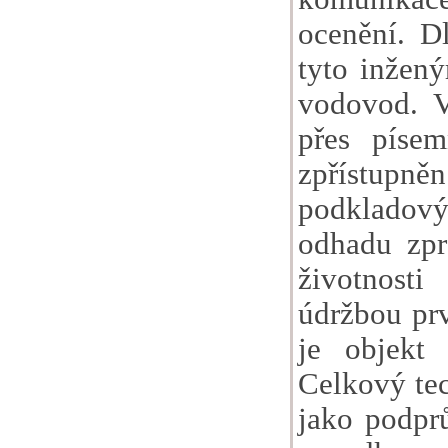
ocenění. D
tyto inžený
vodovod. V
přes píse
zpřístupn
podkladový
odhadu zpr
životnost
údržbou prv
je objekt
Celkový tec
jako podpr