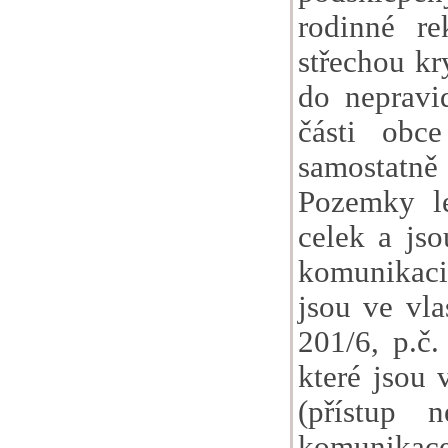
rodinné r
střechou kr
do nepravi
části obce
samostatně 
Pozemky le
celek a js
komunikaci
jsou ve vla
201/6, p.č.
které jsou 
(přístup 
komunikace