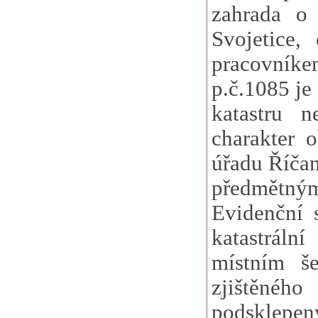
zahrada o
Svojetice,
pracovníke
p.č.1085 je
katastru n
charakter 
úřadu Říčan
předmětným
Evidenční 
katastráln
místním še
zjištěnéh
podsklepen