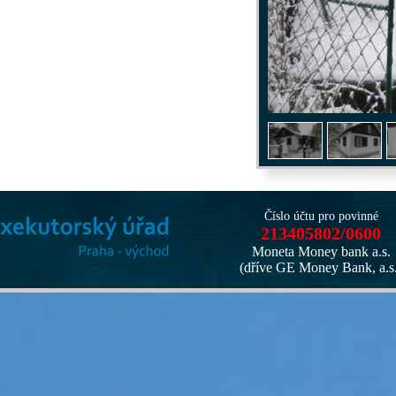
1
/
4
Číslo účtu pro povinné
213405802/0600
Moneta Money bank a.s.
(dříve GE Money Bank, a.s