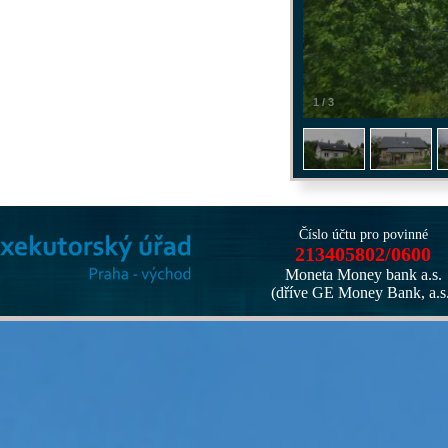
1
/
3
Číslo účtu pro povinné
213405802/0600
Moneta Money bank a.s.
(dříve GE Money Bank, a.s