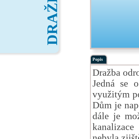
DRAŽBY
Popis
Dražba odro
Jedná se o
využitým p
Dům je napo
dále je mo
kanalizace
nebyla zjišt