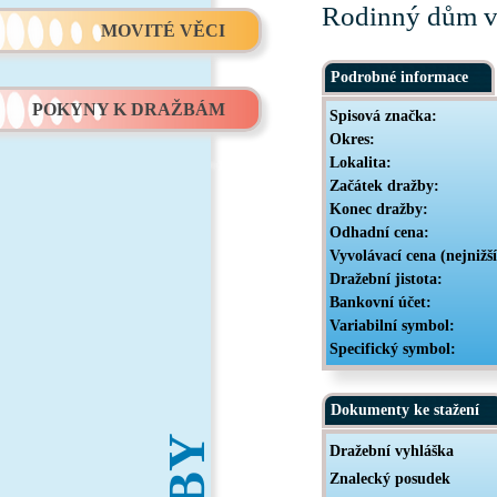
Rodinný dům v 
MOVITÉ VĚCI
Podrobné informace
POKYNY K DRAŽBÁM
Spisová značka:
Okres:
Lokalita:
Začátek dražby:
Konec dražby:
Odhadní cena:
Vyvolávací cena (nejnižš
Dražební jistota:
Bankovní účet:
Variabilní symbol:
Specifický symbol:
Dokumenty ke stažení
Dražební vyhláška
Znalecký posudek