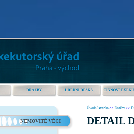
DRAŽBY
ÚŘEDNÍ DESKA
ČINNOST EXEK
Úvodní stránka
>>
Dražby
>>
De
DETAIL 
NEMOVITÉ VĚCI