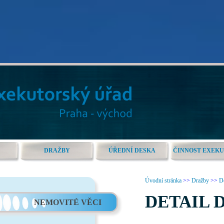
DRAŽBY
ÚŘEDNÍ DESKA
ČINNOST EXEK
Úvodní stránka
>>
Dražby
>>
De
DETAIL 
NEMOVITÉ VĚCI