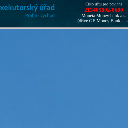
Číslo účtu pro povinné
213405802/0600
Moneta Money bank a.s.
(dříve GE Money Bank, a.s