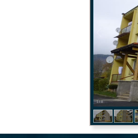
1
/
8