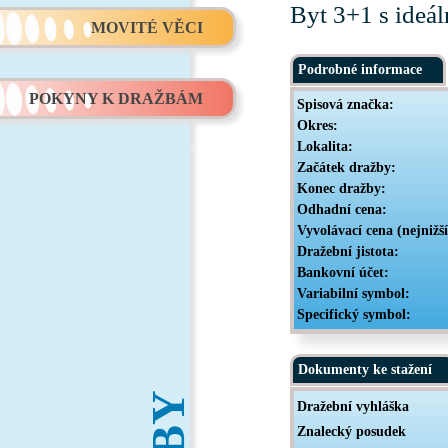
Byt 3+1 s ideál
MOVITÉ VĚCI
Podrobné informace
POKYNY K DRAŽBÁM
Spisová značka:
Okres:
Lokalita:
Začátek dražby:
Konec dražby:
Odhadní cena:
Vyvolávací cena (nejnižš
Dražební jistota:
Bankovní účet:
Variabilní symbol:
Specifický symbol:
Dokumenty ke stažení
Dražební vyhláška
Znalecký posudek