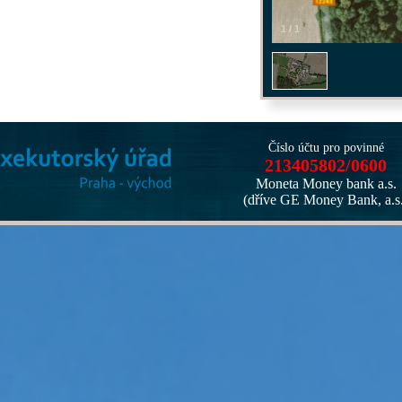
1
/
1
Číslo účtu pro povinné
213405802/0600
Moneta Money bank a.s.
(dříve GE Money Bank, a.s