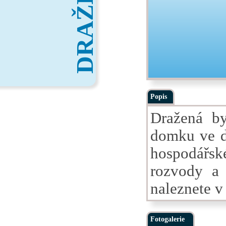
DRAŽBY
Popis
Dražená b
domku ve d
hospodářsk
rozvody a 
naleznete 
Fotogalerie