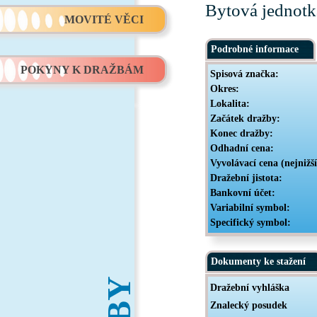
Bytová jednotk
MOVITÉ VĚCI
Podrobné informace
POKYNY K DRAŽBÁM
Spisová značka:
Okres:
Lokalita:
Začátek dražby:
Konec dražby:
Odhadní cena:
Vyvolávací cena (nejnižš
Dražební jistota:
Bankovní účet:
Variabilní symbol:
Specifický symbol:
Dokumenty ke stažení
Dražební vyhláška
Znalecký posudek