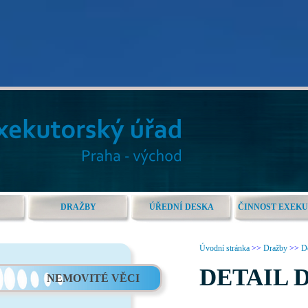
DRAŽBY
ÚŘEDNÍ DESKA
ČINNOST EXEK
Úvodní stránka
>>
Dražby
>>
De
DETAIL 
NEMOVITÉ VĚCI