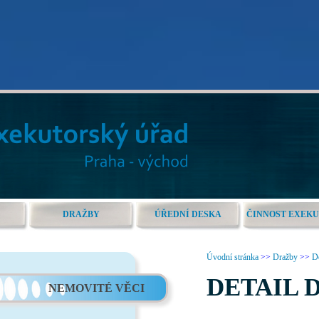
DRAŽBY
ÚŘEDNÍ DESKA
ČINNOST EXEK
Úvodní stránka
>>
Dražby
>>
De
DETAIL 
NEMOVITÉ VĚCI