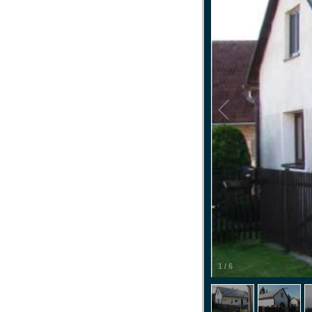
1
/
6