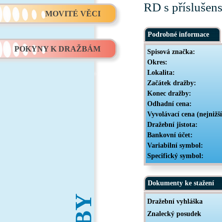
RD s příslušens
MOVITÉ VĚCI
Podrobné informace
POKYNY K DRAŽBÁM
Spisová značka:
Okres:
Lokalita:
Začátek dražby:
Konec dražby:
Odhadní cena:
Vyvolávací cena (nejnižš
Dražební jistota:
Bankovní účet:
Variabilní symbol:
Specifický symbol:
Dokumenty ke stažení
Dražební vyhláška
Znalecký posudek