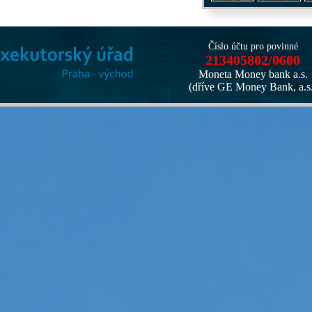
Číslo účtu pro povinné
213405802/0600
Moneta Money bank a.s.
(dříve GE Money Bank, a.s