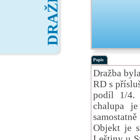
DRAŽBY
Popis
Dražba byla
RD s příslu
podíl 1/4.
chalupa je
samostatně s
Objekt je 
Leštiny u S