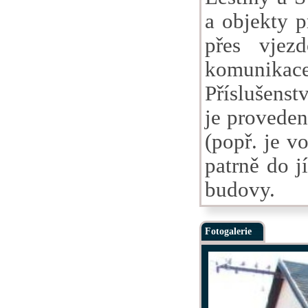
a objekty p
přes vjez
komunikac
Příslušenst
je proveden
(popř. je v
patrně do j
budovy.
Fotogalerie