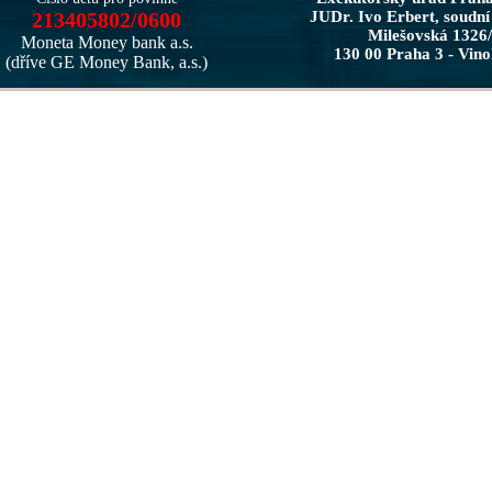
213405802/0600
JUDr. Ivo Erbert, soudní
Milešovská 1326
Moneta Money bank a.s.
130 00 Praha 3 - Vin
(dříve GE Money Bank, a.s.)