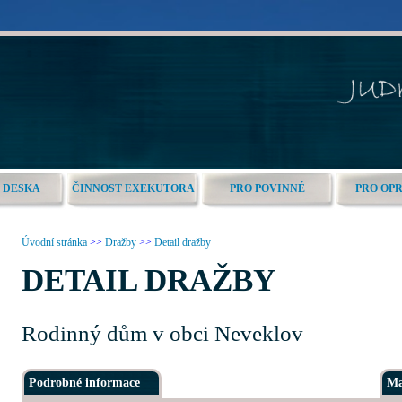
 DESKA
ČINNOST EXEKUTORA
PRO POVINNÉ
PRO OP
Úvodní stránka
>>
Dražby
>>
Detail dražby
DETAIL DRAŽBY
Rodinný dům v obci Neveklov
Podrobné informace
Ma