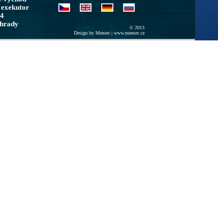
 exekutor
/4
ohrady
© 2013
Design by Mensec |
www.mensec.cz