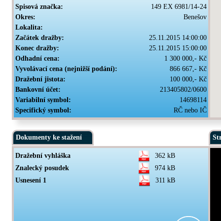
Spisová značka:
149 EX 6981/14-24
Okres:
Benešov
Lokalita:
Začátek dražby:
25.11.2015 14:00:00
Konec dražby:
25.11.2015 15:00:00
Odhadní cena:
1 300 000,- Kč
Vyvolávací cena (nejnižší podání):
866 667,- Kč
Dražební jistota:
100 000,- Kč
Bankovní účet:
213405802/0600
Variabilní symbol:
14698114
Specifický symbol:
RČ nebo IČ
Dokumenty ke stažení
St
Dražební vyhláška
362 kB
Znalecký posudek
974 kB
Usnesení 1
311 kB