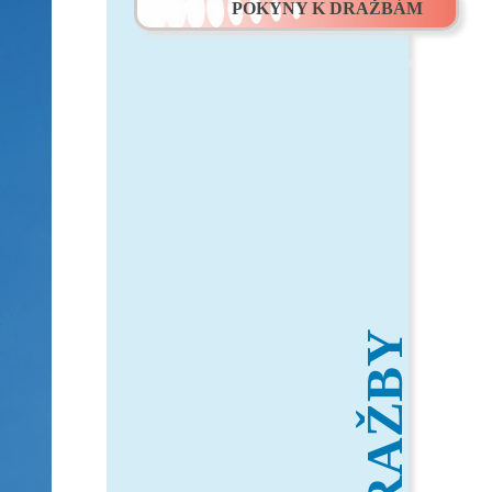
POKYNY K DRAŽBÁM
DRAŽBY