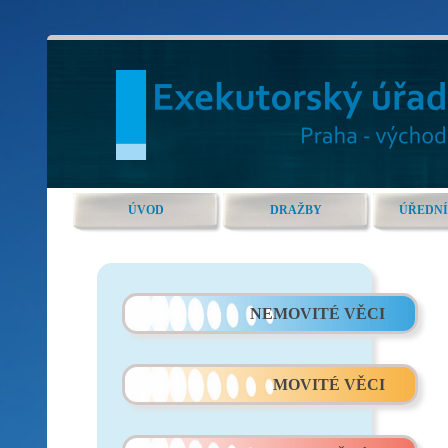
ÚVOD
DRAŽBY
ÚŘEDNÍ
NEMOVITÉ VĚCI
MOVITÉ VĚCI