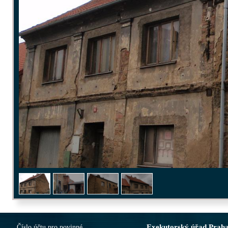
Exekutorský úřad Prah
Číslo účtu pro povinné