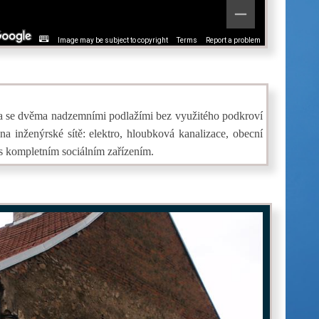
Image may be subject to copyright
Terms
Report a problem
va se dvěma nadzemními podlažími bez využitého podkroví
 inženýrské sítě: elektro, hloubková kanalizace, obecní
s kompletním sociálním zařízením.