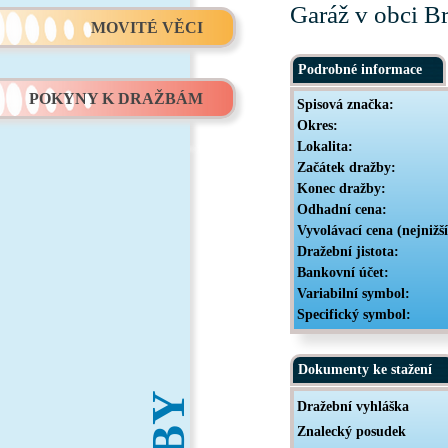
Garáž v obci B
MOVITÉ VĚCI
Podrobné informace
POKYNY K DRAŽBÁM
Spisová značka:
Okres:
Lokalita:
Začátek dražby:
Konec dražby:
Odhadní cena:
Vyvolávací cena (nejnižš
Dražební jistota:
Bankovní účet:
Variabilní symbol:
Specifický symbol:
Dokumenty ke stažení
Dražební vyhláška
Znalecký posudek