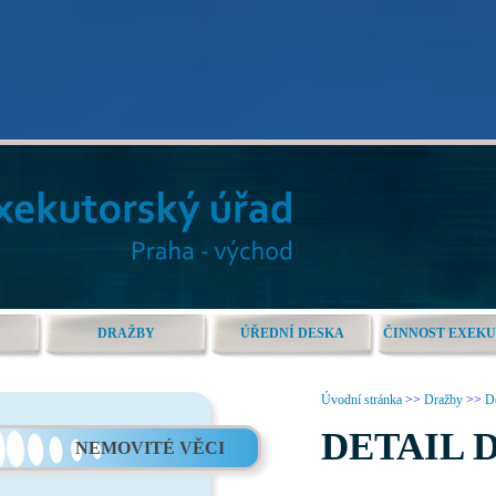
DRAŽBY
ÚŘEDNÍ DESKA
ČINNOST EXEK
Úvodní stránka
>>
Dražby
>>
De
DETAIL 
NEMOVITÉ VĚCI