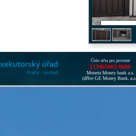
1
/
3
Číslo účtu pro povinné
213405802/0600
Moneta Money bank a.s.
(dříve GE Money Bank, a.s