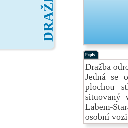
DRAŽBY
Popis
Dražba odro
Jedná se o
plochou st
situovaný 
Labem-Star
osobní vozi